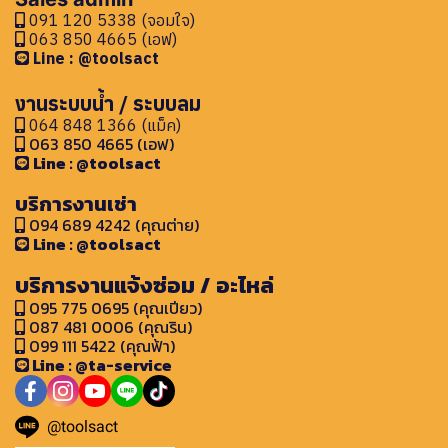
091 120 5338 (จอมใจ)
063 850 4665 (เอฟ)
Line : @toolsact
งานระบบน้ำ / ระบบลม
064 848 1366 (แม็ค)
063 850 4665 (เอฟ)
Line : @toolsact
บริการงานเช่า
094 689 4242 (คุณต่าย)
Line : @toolsact
บริการงานแจ้งซ่อม / อะไหล่
095 775 0695 (คุณเปียว)
087 481 0006 (คุณริน)
099 111 5422 (คุณฟ้า)
Line : @ta-service
@toolsact