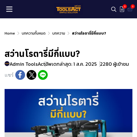
0
0
Home
บทความทั้งหมด
บทความ
สว่านโรตารี่มีกี่แบบ?
สว่านโรตารี่มีกี่แบบ?
Admin ToolsAct
อัพเดทล่าสุด: 1 ส.ค. 2025
2280 ผู้เข้าชม
แชร์