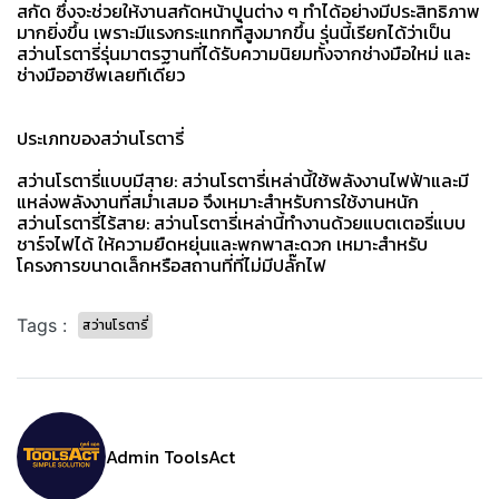
สกัด ซึ่งจะช่วยให้งานสกัดหน้าปูนต่าง ๆ ทำได้อย่างมีประสิทธิภาพ
มากยิ่งขึ้น เพราะมีแรงกระแทกที่สูงมากขึ้น รุ่นนี้เรียกได้ว่าเป็น
สว่านโรตารี่รุ่นมาตรฐานที่ได้รับความนิยมทั้งจากช่างมือใหม่ และ
ช่างมืออาชีพเลยทีเดียว
ประเภทของสว่านโรตารี่
สว่านโรตารี่แบบมีสาย: สว่านโรตารี่เหล่านี้ใช้พลังงานไฟฟ้าและมี
แหล่งพลังงานที่สม่ำเสมอ จึงเหมาะสำหรับการใช้งานหนัก
สว่านโรตารี่ไร้สาย: สว่านโรตารี่เหล่านี้ทำงานด้วยแบตเตอรี่แบบ
ชาร์จไฟได้ ให้ความยืดหยุ่นและพกพาสะดวก เหมาะสำหรับ
โครงการขนาดเล็กหรือสถานที่ที่ไม่มีปลั๊กไฟ
Tags :
สว่านโรตารี่
Admin ToolsAct