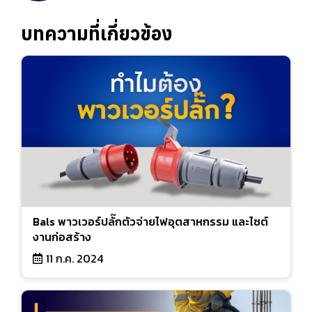
บทความที่เกี่ยวข้อง
Bals พาวเวอร์ปลั๊กตัวจ่ายไฟอุตสาหกรรม และไซต์
งานก่อสร้าง
11 ก.ค. 2024