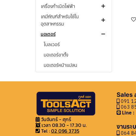
เครื่องกำเนิดไฟฟ้า
อุปกรณ์ทั่วไป
เครื่องฉีดน้ำ
รอกมือสาว
อุปกรณ์ป้องกันทางเดินหายใจ
เครื่องมืองานไม้
ใบตัดคอนกรีต
ใบขัด ปูน กระเบื้อง หินแกรนิต
คีมล็อค
ตลับเมตร
เคมีภัณฑ์สำหรับใช้ใน
รอกโซ่ไฟฟ้า
เครื่องมือ และอุปกรณ์อื่นๆ
ดีเซล
ใบตัดอลูมิเนียม
แปรงลวดถ้วย แบบฝอย
ปากกาจับชิ้นงาน
ระดับน้ำ
ชุดป้องกันสารเคมี
อุตสาหกรรม
รอกสลิงไฟฟ้า
เบนซิน
ใบเลื่อย
แปรงลวดถ้วย พู่กัน
แคลมป์จับชิ้นงาน
เวอร์เนีย
หน้ากากป้องกัน
หมวกนิรภัย
มอเตอร์
เคมีภัณฑ์
แปรงลวดถ้วย แบบถักเกลียว
รองเท้าเซฟตี้
น้ำยาทำความสะอาด
โบลเวอร์
แปรงลวดถ้วยแบบจาน แบบเต
เสื้อจราจร
ผลิตภัณฑ์ยาแนว
มอเตอร์ขาตั้ง
เปอร์
ถุงมือ
มอเตอร์หน้าแปลน
แปรงลวดกลม แบบถักเกลียว
อุปกรณ์ความปลอดภัยอื่นๆ
มอเตอร์ขาตั้ง และหน้าแปลน
แปรงลวดถ้วย แบบหนา
มอเตอร์เกียร์
แปรงลวดถ้วย แบบบาง
Sales
เครื่องยนต์ และเครื่องมืองาน
แปรงไนล่อน
091 12
สวน
063 85
Line 
อะไหล่เครื่องมือช่าง
เครื่องมืองานสวน
วันจันทร์ - ศุกร์
เครื่องยนต์
อะไหล่ปั๊มลม
เวลา 08.30 - 17.30 น.
งานระบ
Tel :
02 096 3735
064 84