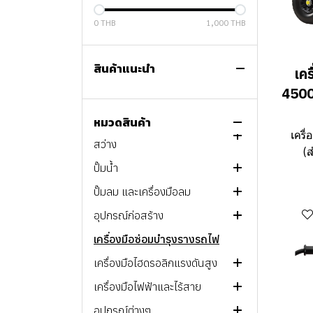
0 THB
1,000 THB
สินค้าแนะนำ
เคร
สินค้าทั้งหมด
4500
PROMOTION
หมวดสินค้า
เครื่องกำเนิดไฟฟ้า และไฟส่อง
เครื
สว่าง
(ส
ปั๊มน้ำ
เครื่องกำเนิดไฟฟ้า CP
ปั๊มลม และเครื่องมือลม
ไฟส่องสว่าง CP
ปั๊มแบบอัตโนมัติ
อุปกรณ์ก่อสร้าง
ปั๊มแช่ และปั๊มจุ่ม
ปั๊มลมสกรู
เครื่องมือซ่อมบำรุงรางรถไฟ
ปั๊มหอยโข่ง
ปั๊มลมลูกสูบไร้น้ำมันขนาดเล็ก
เครื่องมืองานดิน
เครื่องมือไฮดรอลิกแรงดันสูง
ปั๊มน้ำหลายใบพัดแนวนอน
ปั๊มลมลูกสูบแบบไร้น้ำมัน
เครื่องมืองานคอนกรีต
เครื่องมือไฟฟ้าและไร้สาย
ปั๊มน้ำหลายใบพัดแนวตั้ง
ปั๊มลมลูกสูบแบบน้ำมัน
เครื่องมือระบบไฮดรอลิก
Bolting Tools
อุปกรณ์ต่างๆ
ปั๊มน้ำประกอบตามการใช้งาน
Portable
อุปกรณ์อื่นๆ
Cylinders & Jacks
เครื่องมือไฟฟ้า