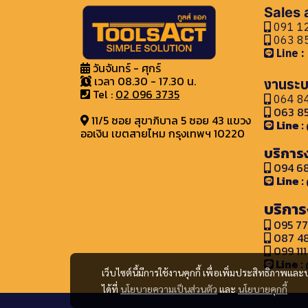
อะไหล่เครื่องมือช่าง
เครื่องมืองานสวน
มอเตอร์หน้าแปลน
แปรงลวดกลม แบบถักเกลียว
Sales
อุปกรณ์ความปลอดภัยอื่นๆ
เครื่องยนต์
อะไหล่ปั๊มลม
091 12
มอเตอร์ขาตั้ง และหน้าแปลน
แปรงลวดถ้วย แบบหนา
063 85
Line 
มอเตอร์เกียร์
แปรงลวดถ้วย แบบบาง
วันจันทร์ - ศุกร์
แปรงไนล่อน
เวลา 08.30 - 17.30 น.
งานระบ
Tel :
02 096 3735
064 84
063 85
11/5 ซอย สุขาภิบาล 5 ซอย 43 แขวง
Line 
ออเงิน เขตสายไหม กรุงเทพฯ 10220
บริการ
094 68
Line 
บริการ
095 77
087 48
099 111
Line :
เว็บไซต์นี้มีการใช้งานคุกกี้ เพื่อเพิ่มประสิทธิภาพ
ได้ที่
นโยบายความเป็นส่วนตัว
และ
นโยบายคุกกี้