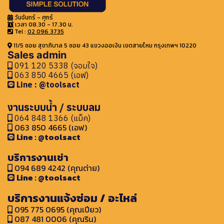
วันจันทร์ - ศุกร์
เวลา 08.30 - 17.30 น.
Tel :
02 096 3735
11/5 ซอย สุขาภิบาล 5 ซอย 43 แขวงออเงิน เขตสายไหม กรุงเทพฯ 10220
Sales admin
091 120 5338 (จอมใจ)
063 850 4665 (เอฟ)
Line : @toolsact
งานระบบน้ำ / ระบบลม
064 848 1366 (แม็ค)
063 850 4665 (เอฟ)
Line : @toolsact
บริการงานเช่า
094 689 4242 (คุณต่าย)
Line : @toolsact
บริการงานแจ้งซ่อม / อะไหล่
095 775 0695 (คุณเปียว)
087 481 0006 (คุณริน)