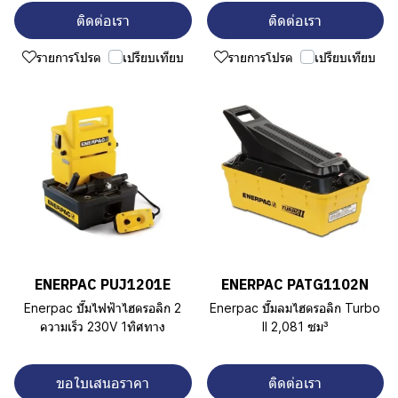
ติดต่อเรา
ติดต่อเรา
รายการโปรด
เปรียบเทียบ
รายการโปรด
เปรียบเทียบ
ENERPAC PUJ1201E
ENERPAC PATG1102N
Enerpac ปั๊มไฟฟ้าไฮดรอลิก 2
Enerpac ปั๊มลมไฮดรอลิก Turbo
ความเร็ว 230V 1ทิศทาง
II 2,081 ซม³
ขอใบเสนอราคา
ติดต่อเรา