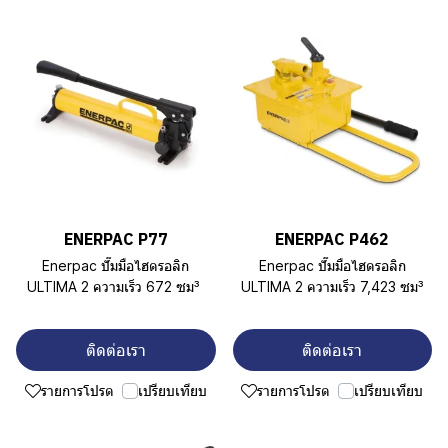
ENERPAC P77
ENERPAC P462
Enerpac ปั๊มมือไฮดรอลิก
Enerpac ปั๊มมือไฮดรอลิก
ULTIMA 2 ความเร็ว 672 ซม³
ULTIMA 2 ความเร็ว 7,423 ซม³
ติดต่อเรา
ติดต่อเรา
รายการโปรด
เปรียบเทียบ
รายการโปรด
เปรียบเทียบ