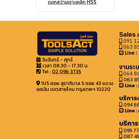
ถังพักลม
เครื่องเจียรไฟฟ้า
อุปกรณ์ระบายอากาศ อื่นๆ
ดอกสว่านเจาะเหล็ก HSS
นิวเมติกส์
สกัดไฟฟ้า
ดอกสว่านเจาะไม้
เลื่อยไฟฟ้า
ดอกสว่านเจาพกระจก
เครื่องตัด
ดอกสว่านเจาะกระเบื้อง
Sales
091 12
ดอกสกัด
เครื่องมืองานไม้
063 85
Line 
ดอกโฮลซอล์
ดอกสกัด SDS Plus
วันจันทร์ - ศุกร์
เวลา 08.30 - 17.30 น.
ดอกเจาะ Coring
ดอกสกัด SDS Max
ดอกเจาะปูน - คอนกรีต
งานระบ
Tel :
02 096 3735
064 84
ใบตัด/ใบเลื่อย
ดอกเจาะเหล็ก
063 85
11/5 ซอย สุขาภิบาล 5 ซอย 43 แขวง
Line 
อุปกรณ์ขัดและเจียร์
ดอกเจาะสแตนเลส
ใบตัดเหล็ก
ออเงิน เขตสายไหม กรุงเทพฯ 10220
บริการ
เครื่องเชื่อมและอุปกรณ์
ดอกเจาะกระเบื้อง
ใบตัดสแตนเลส
ใบเจียร์สแตนเลส
094 68
อุปกรณ์ไฟฟ้า
ตู้เชื่อม
ใบตัดคอนกรีต
ใบขัด ปูน กระเบื้อง หินแกรนิต
Line 
น็อต สกรู พุก
อุปกรณ์เชื่อม
ปลั๊กไฟ Power
ใบตัดอลูมิเนียม
แปรงลวดถ้วย แบบฝอย
ตู้เชื่อม MMA/Arc
บริการ
เครื่องมือช่าง
สกรู
ใบเลื่อย
แปรงลวดถ้วย พู่กัน
ตู้เชื่อม TIG
095 77
087 48