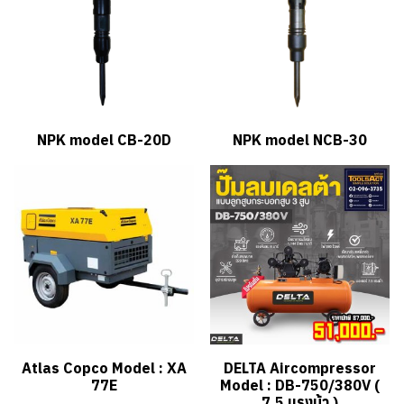
NPK model CB-20D
NPK model NCB-30
Atlas Copco Model : XA
DELTA Aircompressor
77E
Model : DB-750/380V (
7.5 แรงม้า )