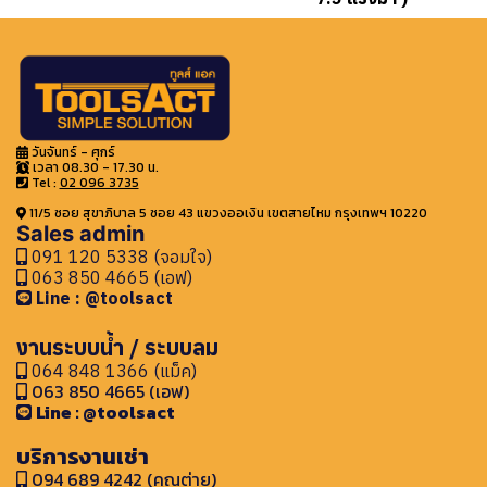
วันจันทร์ - ศุกร์
เวลา 08.30 - 17.30 น.
Tel :
02 096 3735
11/5 ซอย สุขาภิบาล 5 ซอย 43 แขวงออเงิน เขตสายไหม กรุงเทพฯ 10220
Sales admin
091 120 5338 (จอมใจ)
063 850 4665 (เอฟ)
Line : @toolsact
งานระบบน้ำ / ระบบลม
064 848 1366 (แม็ค)
063 850 4665 (เอฟ)
Line : @toolsact
บริการงานเช่า
094 689 4242 (คุณต่าย)