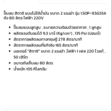
ปั๊มลม ฮิตาชิ แบบไม่ใช้น้ำมัน ขนาด 2 แรงม้า รุ่น 1.5OP-9.5GS5A
ถัง 80 ลิตร ไฟฟ้า 220V
ปั๊มลมแบบลูกสูบ , ระบายความร้อนด้วยอากาศ , 1 ลูกสูบ
ผลิตแรงดันลมได้ 9.3 บาร์ (Kg/cm²) , 135 Psi (ปอนด์)
อัตราการผลิตลมทางทฤษฏี 278 ลิตร/นาที
อัตราการผลิตลมที่แท้จริง 165 ลิตร/นาที
มอเตอร์ "ฮิตาชิ" ขนาด 2 แรงม้า ,ไฟฟ้า 1 เฟส 220 โวลต์ ,
50 เฮิร์ต
ขนาดถังเก็บลม 80 ลิตร
น้ำหนัก 105 กิโลกรัม