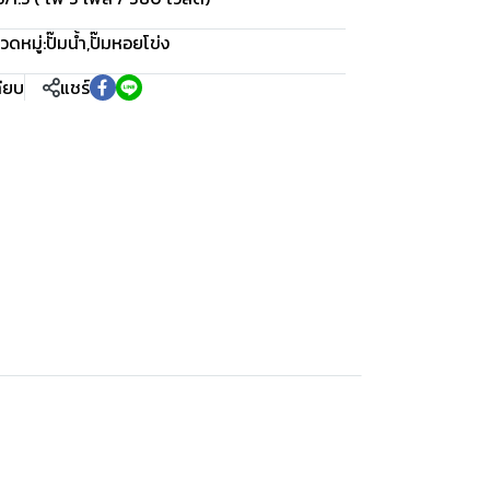
วดหมู่:
ปั๊มน้ำ
,
ปั๊มหอยโข่ง
ทียบ
แชร์