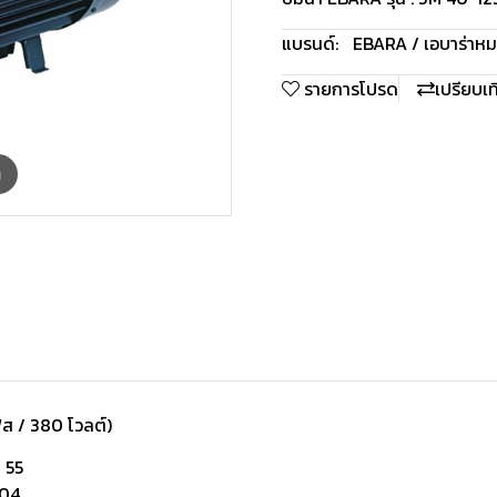
แบรนด์:
EBARA / เอบาร่า
หม
รายการโปรด
เปรียบเ
m
เฟส / 380 โวลต์)
P 55
304