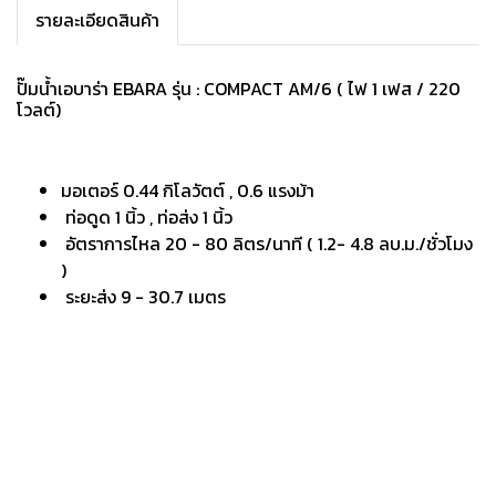
รายละเอียดสินค้า
ปั๊มน้ำเอบาร่า EBARA รุ่น : COMPACT AM/6 ( ไฟ 1 เฟส / 220
โวลต์)
มอเตอร์ 0.44 กิโลวัตต์ , 0.6 แรงม้า
ท่อดูด 1 นิ้ว , ท่อส่ง 1 นิ้ว
อัตราการไหล 20 - 80 ลิตร/นาที ( 1.2- 4.8 ลบ.ม./ชั่วโมง
)
ระยะส่ง 9 - 30.7 เมตร