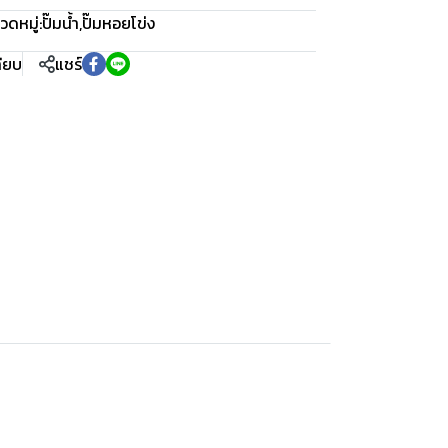
วดหมู่:
ปั๊มน้ำ
,
ปั๊มหอยโข่ง
ทียบ
แชร์