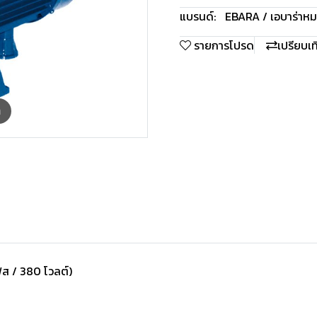
แบรนด์:
EBARA / เอบาร่า
หม
รายการโปรด
เปรียบเ
m
ฟส / 380 โวลต์)