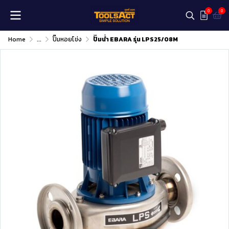
0
0
Home
...
ปั๊มหอยโข่ง
ปั๊มน้ำ EBARA รุ่น LPS25/08M