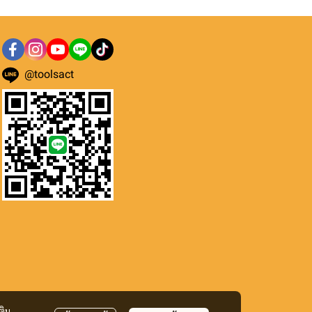
@toolsact
ติม