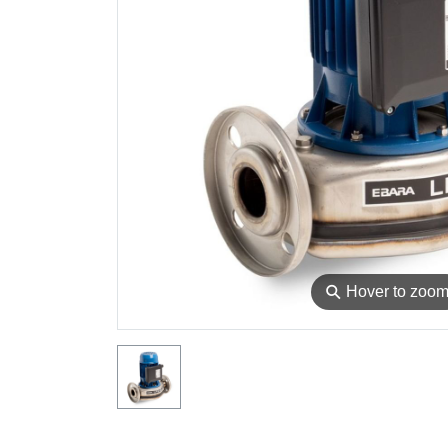
⚲
Hover to zoo