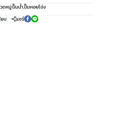
วดหมู่:
ปั๊มน้ำ
,
ปั๊มหอยโข่ง
ทียบ
แชร์