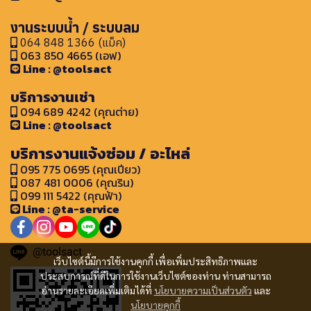
งานระบบน้ำ / ระบบลม
064 848 1366 (แม็ค)
063 850 4665 (เอฟ)
Line : @toolsact
บริการงานเช่า
094 689 4242 (คุณต่าย)
Line : @toolsact
บริการงานแจ้งซ่อม / อะไหล่
095 775 0695 (คุณเปียว)
087 481 0006 (คุณริน)
099 111 5422 (คุณฟ้า)
Line : @ta-service
@toolsact
เว็บไซต์นี้มีการใช้งานคุกกี้ เพื่อเพิ่มประสิทธิภาพและ
ประสบการณ์ที่ดีในการใช้งานเว็บไซต์ของท่าน ท่านสามารถ
อ่านรายละเอียดเพิ่มเติมได้ที่
นโยบายความเป็นส่วนตัว
และ
นโยบายคุกกี้