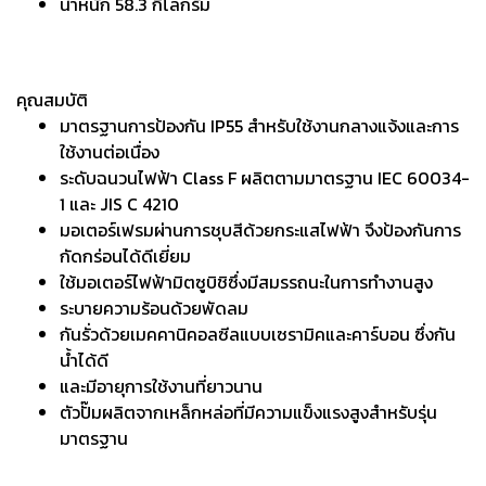
น้ำหนัก 58.3 กิโลกรัม
คุณสมบัติ
มาตรฐานการป้องกัน IP55 สำหรับใช้งานกลางแจ้งและการ
ใช้งานต่อเนื่อง
ระดับฉนวนไฟฟ้า Class F ผลิตตามมาตรฐาน IEC 60034-
1 และ JIS C 4210
มอเตอร์เฟรมผ่านการชุบสีด้วยกระแสไฟฟ้า จึงป้องกันการ
กัดกร่อนได้ดีเยี่ยม
ใช้มอเตอร์ไฟฟ้ามิตซูบิชิซึ่งมีสมรรถนะในการทำงานสูง
ระบายความร้อนด้วยพัดลม
กันรั่วด้วยเมคคานิคอลซีลแบบเซรามิคและคาร์บอน ซึ่งกัน
น้ำได้ดี
และมีอายุการใช้งานที่ยาวนาน
ตัวปั๊มผลิตจากเหล็กหล่อที่มีความแข็งแรงสูงสำหรับรุ่น
มาตรฐาน