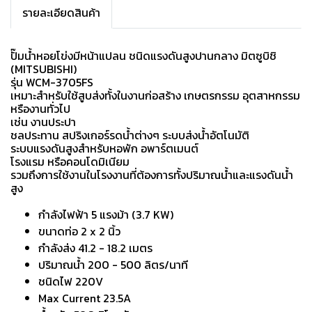
รายละเอียดสินค้า
ปั๊มน้ำหอยโข่งมีหน้าแปลน ชนิดแรงดันสูงปานกลาง มิตซูบิชิ
(MITSUBISHI)
รุ่น WCM-3705FS
เหมาะสำหรับใช้สูบส่งทั้งในงานก่อสร้าง เกษตรกรรม อุตสาหกรรม
หรืองานทั่วไป
เช่น งานประปา
ชลประทาน สปริงเกอร์รดน้ำต่างๆ ระบบส่งน้ำอัตโนมัติ
ระบบแรงดันสูงสำหรับหอพัก อพาร์ตเมนต์
โรงแรม หรือคอนโดมิเนียม
รวมถึงการใช้งานในโรงงานที่ต้องการทั้งปริมาณน้ำและแรงดันน้ำ
สูง
กำลังไฟฟ้า 5 แรงม้า (3.7 KW)
ขนาดท่อ 2 x 2 นิ้ว
กำลังส่ง 41.2 - 18.2 เมตร
ปริมาณน้ำ 200 - 500 ลิตร/นาที
ชนิดไฟ 220V
Max Current 23.5A