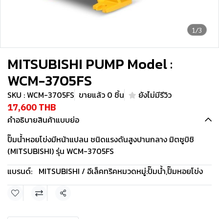
1/3
MITSUBISHI PUMP Model :
WCM-3705FS
SKU : WCM-3705FS
ขายแล้ว 0 ชิ้น
ยังไม่มีรีวิว
17,600 THB
คำอธิบายสินค้าแบบย่อ
ปั๊มน้ำหอยโข่งมีหน้าแปลน ชนิดแรงดันสูงปานกลาง มิตซูบิชิ
(MITSUBISHI) รุ่น WCM-3705FS
แบรนด์:
MITSUBISHI / อีเล็คทริค
หมวดหมู่:
ปั๊มน้ำ
,
ปั๊มหอยโข่ง
แชร์