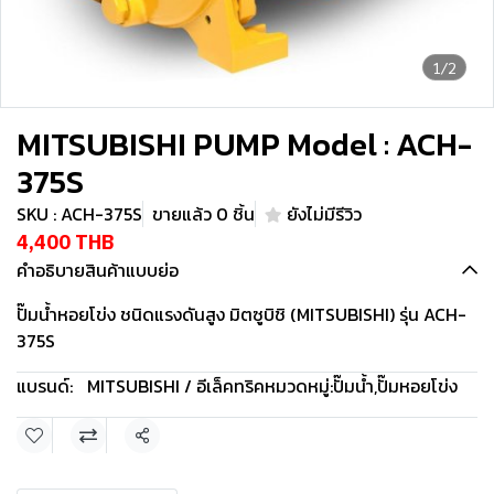
1/2
MITSUBISHI PUMP Model : ACH-
375S
SKU : ACH-375S
ขายแล้ว 0 ชิ้น
ยังไม่มีรีวิว
4,400 THB
คำอธิบายสินค้าแบบย่อ
ปั๊มน้ำหอยโข่ง ชนิดแรงดันสูง มิตซูบิชิ (MITSUBISHI) รุ่น ACH-
375S
แบรนด์:
MITSUBISHI / อีเล็คทริค
หมวดหมู่:
ปั๊มน้ำ
,
ปั๊มหอยโข่ง
แชร์