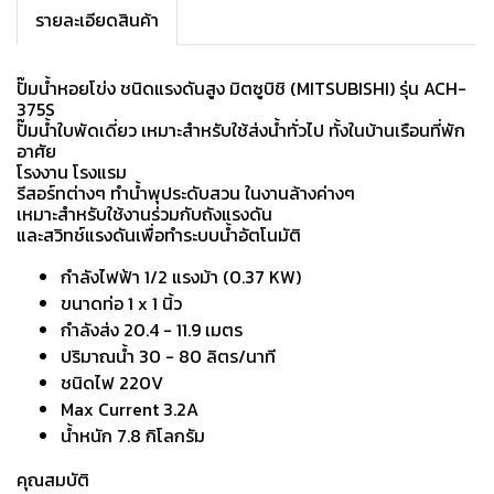
รายละเอียดสินค้า
ปั๊มน้ำหอยโข่ง ชนิดแรงดันสูง มิตซูบิชิ (MITSUBISHI) รุ่น ACH-
375S
ปั๊มน้ำใบพัดเดี่ยว เหมาะสำหรับใช้ส่งน้ำทั่วไป ทั้งในบ้านเรือนที่พัก
อาศัย
โรงงาน โรงแรม
รีสอร์ทต่างๆ ทำน้ำพุประดับสวน ในงานล้างค่างๆ
เหมาะสำหรับใช้งานร่วมกับถังแรงดัน
และสวิทช์แรงดันเพื่อทำระบบน้ำอัตโนมัติ
กำลังไฟฟ้า 1/2 แรงม้า (0.37 KW)
ขนาดท่อ 1 x 1 นิ้ว
กำลังส่ง 20.4 - 11.9 เมตร
ปริมาณน้ำ 30 - 80 ลิตร/นาที
ชนิดไฟ 220V
Max Current 3.2A
น้ำหนัก 7.8 กิโลกรัม
คุณสมบัติ