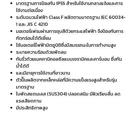
มาตรฐานการป้องกัน IP55 สำหรับใช้งานกลางแจ้งและการ
ใช้งานต่อเนื่อง
ระดับฉนวนไฟฟ้า Class F ผลิตตามมาตรฐาน IEC 60034-
1 และ JIS C 4210
มอเตอร์เฟรมผ่านการชุบสีด้วยกระแสไฟฟ้า จึงป้องกันการ
กัดกร่อนได้ดีเยี่ยม
ใช้มอเตอร์ไฟฟ้ามิตซูบิชิซึ่งมีสมรรถนะในการทำงานสูง
ระบายความร้อนด้วยพัดลม
กันรั่วด้วยเมคคานิคอลซีลแบบเซรามิคและคาร์บอน ซึ่งกัน
น้ำได้ดี
และมีอายุการใช้งานที่ยาวนาน
ตัวปั๊มผลิตจากเหล็กหล่อที่มีความแข็งแรงสูงสำหรับรุ่น
มาตรฐาน
ใบพัดสแตนเลส (SUS304) ปลอดสนิม มีผิวเรียบลื่น ลด
แรงเสียดทาน
มีประสิทธิภาพสูง