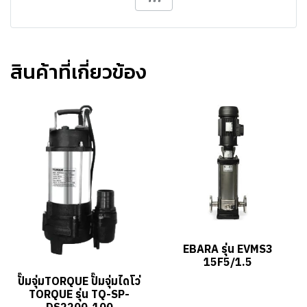
สินค้าที่เกี่ยวข้อง
EBARA รุ่น EVMS3
15F5/1.5
ปั๊มจุ่มTORQUE ปั๊มจุ่มไดโว่
TORQUE รุ่น TQ-SP-