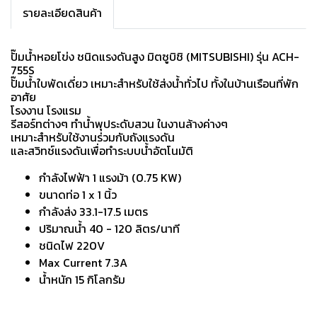
รายละเอียดสินค้า
ปั๊มน้ำหอยโข่ง ชนิดแรงดันสูง มิตซูบิชิ (MITSUBISHI) รุ่น ACH-
755S
ปั๊มน้ำใบพัดเดี่ยว เหมาะสำหรับใช้ส่งน้ำทั่วไป ทั้งในบ้านเรือนที่พัก
อาศัย
โรงงาน โรงแรม
รีสอร์ทต่างๆ ทำน้ำพุประดับสวน ในงานล้างค่างๆ
เหมาะสำหรับใช้งานร่วมกับถังแรงดัน
และสวิทช์แรงดันเพื่อทำระบบน้ำอัตโนมัติ
กำลังไฟฟ้า 1 แรงม้า (0.75 KW)
ขนาดท่อ 1 x 1 นิ้ว
กำลังส่ง 33.1-17.5 เมตร
ปริมาณน้ำ 40 - 120 ลิตร/นาที
ชนิดไฟ 220V
Max Current 7.3A
น้ำหนัก 15 กิโลกรัม