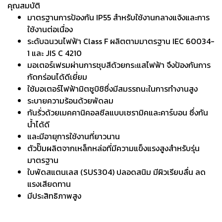
คุณสมบัติ
มาตรฐานการป้องกัน IP55 สำหรับใช้งานกลางแจ้งและการ
ใช้งานต่อเนื่อง
ระดับฉนวนไฟฟ้า Class F ผลิตตามมาตรฐาน IEC 60034-
1 และ JIS C 4210
มอเตอร์เฟรมผ่านการชุบสีด้วยกระแสไฟฟ้า จึงป้องกันการ
กัดกร่อนได้ดีเยี่ยม
ใช้มอเตอร์ไฟฟ้ามิตซูบิชิซึ่งมีสมรรถนะในการทำงานสูง
ระบายความร้อนด้วยพัดลม
กันรั่วด้วยเมคคานิคอลซีลแบบเซรามิคและคาร์บอน ซึ่งกัน
น้ำได้ดี
และมีอายุการใช้งานที่ยาวนาน
ตัวปั๊มผลิตจากเหล็กหล่อที่มีความแข็งแรงสูงสำหรับรุ่น
มาตรฐาน
ใบพัดสแตนเลส (SUS304) ปลอดสนิม มีผิวเรียบลื่น ลด
แรงเสียดทาน
มีประสิทธิภาพสูง