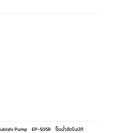
subishi Pump
EP-505R
ปั๊มน้ำอัตโนมัติ