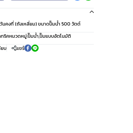
ันคงที่ (ถังเหลี่ยม) ขนาดปั๊มน้ำ 500 วัตต์
คทริค
หมวดหมู่:
ปั๊มน้ำ
,
ปั๊มแบบอัตโนมัติ
ทียบ
แชร์