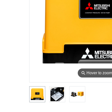
⚲
Hover to zoo