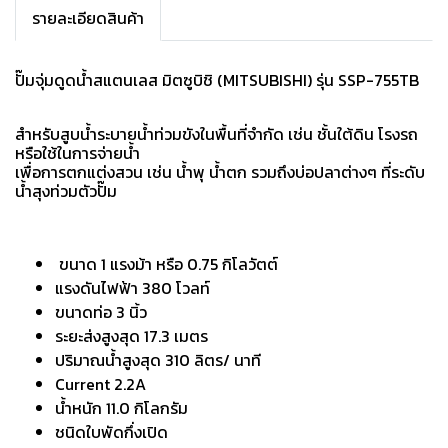
รายละเอียดสินค้า
ปั๊มจุ่มดูดน้ำสแตนเลส มิตซูบิชิ (MITSUBISHI) รุ่น SSP-755TB
สำหรับสูบน้ำระบายน้ำท่วมขังในพื้นที่จำกัด เช่น ชั้นใต้ดิน โรงรถ
หรือใช้ในการจ่ายน้ำ
เพื่อการตกแต่งสวน เช่น น้ำพุ น้ำตก รวมถึงบ่อปลาต่างๆ ที่ระดับ
น้ำสุงท่วมตัวปั๊ม
ขนาด 1 แรงม้า หรือ 0.75 กิโลวัตต์
แรงดันไฟฟ้า 380 โวลท์
ขนาดท่อ 3 นิ้ว
ระยะส่งสูงสุด 17.3 เมตร
ปริมาณน้ำสูงสุด 310 ลิตร/ นาที
Current 2.2A
น้ำหนัก 11.0 กิโลกรัม
ชนิดใบพัดกึ่งเปิด