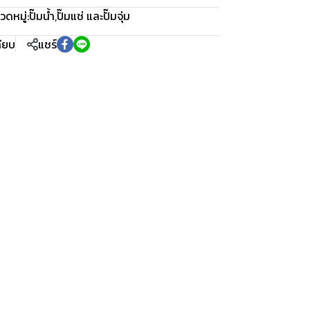
วดหมู่:
ปั๊มน้ำ
,
ปั๊มแช่ และปั๊มจุ่ม
ทียบ
แชร์