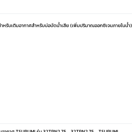
ช้สำหรับเติมอากาศสำหรับบ่อบัดนํ้าเสีย (เพิ่มปริมาณออกซิเจนภายในนํ
ม เติมอากาศ TSURUMI รุ่น 32TRN2.75
32TRN2.75
TSURUMI