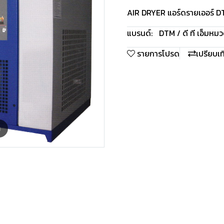
AIR DRYER แอร์ดรายเออร์ D
แบรนด์:
DTM / ดี ที เอ็ม
หมวด
รายการโปรด
เปรียบเ
m