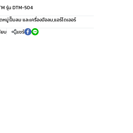
TM รุ่น DTM-504
หมู่:
ปั๊มลม และเครื่องมือลม
,
แอร์ไดเออร์
ทียบ
แชร์