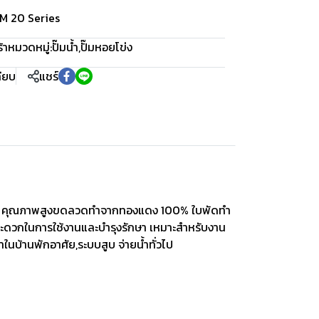
SCM 20 Series
้า
หมวดหมู่:
ปั๊มน้ำ
,
ปั๊มหอยโข่ง
ทียบ
แชร์
ทัดรัด คุณภาพสูงขดลวดทำจากทองแดง 100% ใบพัดทำ
ย สะดวกในการใช้งานและบำรุงรักษา เหมาะสำหรับงาน
บ้านพักอาศัย,ระบบสูบ จ่ายน้ำทั่วไป