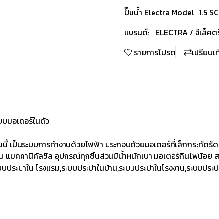
ปั๊มน้ำ Electra Model : 1.5 
แบรนด์:
ELECTRA / อีเล็คตร
รายการโปรด
เปรียบเ
แบบมอเตอร์ในตัว
งรุ่นนี้ เป็นระบบการทำงานด้วยไฟฟ้า ประกอบด้วยมอเตอร์ที่เล็กกระ
วแบบ แมคคานิคัลซีล อุปกรณ์ทุกชิ้นส่วนมีน้ำหนักเบา มอเตอร์กินไฟน้อ
ะบบประปาใน โรงแรม,ระบบประปาในบ้าน,ระบบประปาในโรงงาน,ระบบประปาใน