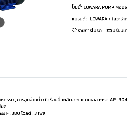
ปั๊มน้ำ LOWARA PUMP Mode
แบรนด์:
LOWARA / โลวาร่า
ห
m
รายการโปรด
เปรียบเ
หกรรม , การสูบจ่ายน้ำ ตัวเรือนปั๊มผลิตจากสแตนเลส เกรด AISI 304
ซียส
lass F , 380 โวลต์ , 3 เฟส