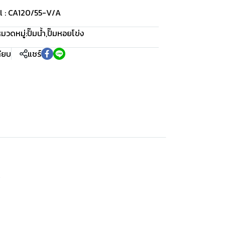
l : CA120/55-V/A
มวดหมู่:
ปั๊มน้ำ
,
ปั๊มหอยโข่ง
ทียบ
แชร์