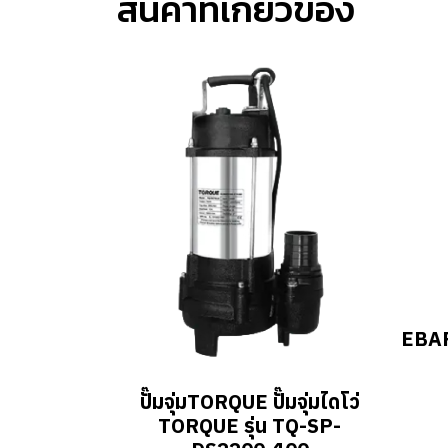
สินค้าที่เกี่ยวข้อง
EBAR
ปั๊มจุ่มTORQUE ปั๊มจุ่มไดโว่
TORQUE รุ่น TQ-SP-