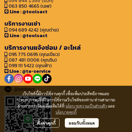
064 848 1366 (แม็ค)
063 850 4665 (เอฟ)
Line : @toolsact
บริการงานเช่า
094 689 4242 (คุณต่าย)
Line : @toolsact
บริการงานแจ้งซ่อม / อะไหล่
095 775 0695 (คุณเปียว)
087 481 0006 (คุณริน)
099 111 5422 (คุณฟ้า)
Line : @ta-service
@toolsact
เว็บไซต์นี้มีการใช้งานคุกกี้ เพื่อเพิ่มประสิทธิภาพและ
ประสบการณ์ที่ดีในการใช้งานเว็บไซต์ของท่าน ท่านสามารถ
อ่านรายละเอียดเพิ่มเติมได้ที่
นโยบายความเป็นส่วนตัว
และ
นโยบายคุกกี้
ตั้งค่าคุกกี้
ยอมรับทั้งหมด