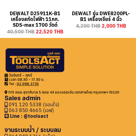
DEWALT D25911K-B1
DEWALT รุ่น DWE8200PL-
เครื่องสกัดไฟฟ้า 11กก.
B1 เครื่องเจียร์ 4 นิ้ว
SDS-max 1700 วัตต์
4,200 THB
2,000 THB
40,500 THB
22,520 THB
วันจันทร์ - ศุกร์
เวลา 08.30 - 17.30 น.
Tel :
02 096 3735
11/5 ซอย สุขาภิบาล 5 ซอย 43 แขวงออเงิน เขตสายไหม กรุงเทพฯ 10220
Sales admin
091 120 5338 (จอมใจ)
063 850 4665 (เอฟ)
Line : @toolsact
งานระบบน้ำ / ระบบลม