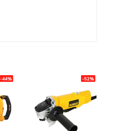
-44%
-52%