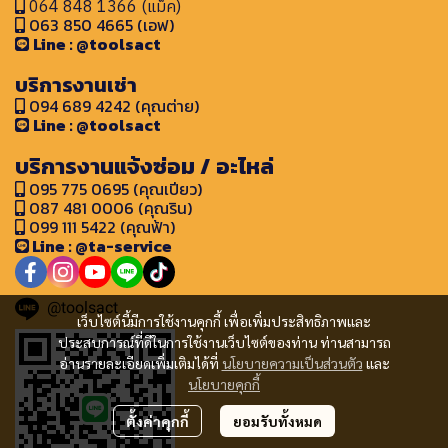
064 848 1366 (แม็ค)
063 850 4665 (เอฟ)
Line : @toolsact
บริการงานเช่า
094 689 4242 (คุณต่าย)
Line : @toolsact
บริการงานแจ้งซ่อม / อะไหล่
095 775 0695 (คุณเปียว)
087 481 0006 (คุณริน)
099 111 5422 (คุณฟ้า)
Line : @ta-service
@toolsact
เว็บไซต์นี้มีการใช้งานคุกกี้ เพื่อเพิ่มประสิทธิภาพและ
ประสบการณ์ที่ดีในการใช้งานเว็บไซต์ของท่าน ท่านสามารถ
อ่านรายละเอียดเพิ่มเติมได้ที่
นโยบายความเป็นส่วนตัว
และ
นโยบายคุกกี้
ตั้งค่าคุกกี้
ยอมรับทั้งหมด