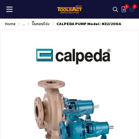
0
0
Home
...
ปั๊มหอยโข่ง
CALPEDA PUMP Model : N32/200A