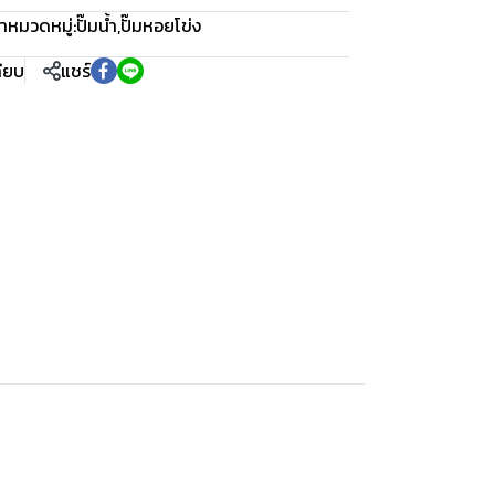
า
หมวดหมู่:
ปั๊มน้ำ
,
ปั๊มหอยโข่ง
ทียบ
แชร์