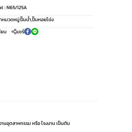
l : N65/125A
า
หมวดหมู่:
ปั๊มน้ำ
,
ปั๊มหอยโข่ง
ทียบ
แชร์
นงานอุตสาหกรรม หรือ โรงงาน เป็นต้น