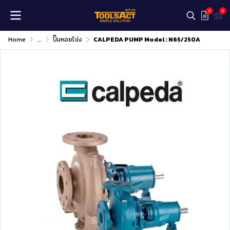
0
0
Home
...
ปั๊มหอยโข่ง
CALPEDA PUMP Model : N65/250A