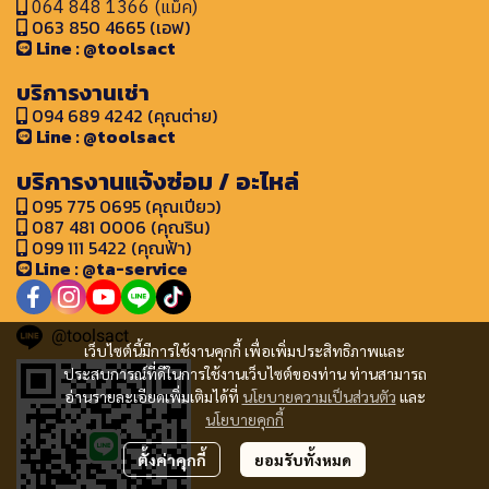
064 848 1366 (แม็ค)
063 850 4665 (เอฟ)
Line : @toolsact
บริการงานเช่า
094 689 4242 (คุณต่าย)
Line : @toolsact
บริการงานแจ้งซ่อม / อะไหล่
095 775 0695 (คุณเปียว)
087 481 0006 (คุณริน)
099 111 5422 (คุณฟ้า)
Line : @ta-service
@toolsact
เว็บไซต์นี้มีการใช้งานคุกกี้ เพื่อเพิ่มประสิทธิภาพและ
ประสบการณ์ที่ดีในการใช้งานเว็บไซต์ของท่าน ท่านสามารถ
อ่านรายละเอียดเพิ่มเติมได้ที่
นโยบายความเป็นส่วนตัว
และ
นโยบายคุกกี้
ตั้งค่าคุกกี้
ยอมรับทั้งหมด