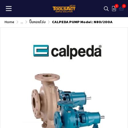
0
0
Home
...
ปั๊มหอยโข่ง
CALPEDA PUMP Model : N80/200A