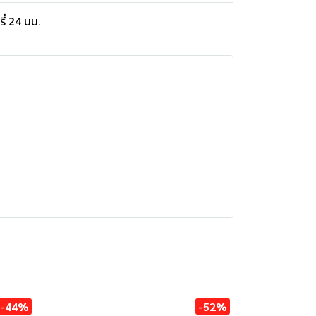
่ 24 มม.
-44%
-52%