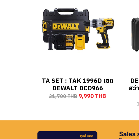
TA SET : TAK 1996D เซต
DE
DEWALT DCD966
สว่
9,990 THB
21,700 THB
Sales