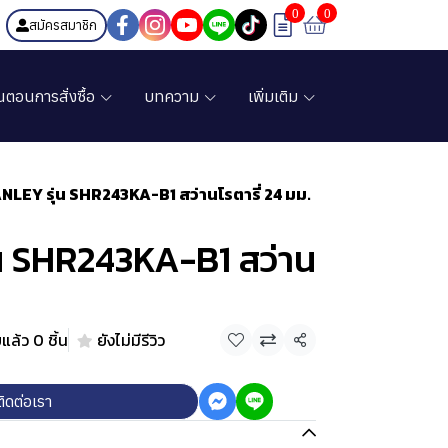
0
0
สมัครสมาชิก
้นตอนการสั่งซื้อ
บทความ
เพิ่มเติม
NLEY รุ่น SHR243KA-B1 สว่านโรตารี่ 24 มม.
น SHR243KA-B1 สว่าน
แล้ว 0 ชิ้น
ยังไม่มีรีวิว
แชร์
ติดต่อเรา