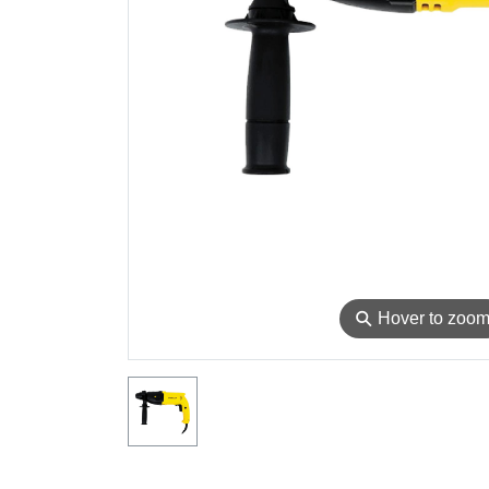
⚲
Hover to zoo