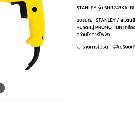
STANLEY รุ่น SHR243KA-B1 สว
แบรนด์:
STANLEY / สแตนลี
หมวดหมู่:
PROMOTION
,
เครื่
สว่านโรตารี่ไฟฟ้า
รายการโปรด
เปรียบเ
m