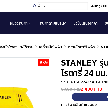
เข้าสู่ระบบ
หมวดสินค้า
สินค้าตามแบรนด์
ขอใบเสนอราคา
ขั
ื่องมือไฟฟ้าและไร้สาย
เครื่องมือไฟฟ้า
สว่านโรตารี่ไฟฟ้า
STA
STANLEY รุ่
-56%
โรตารี่ 24 มม.
SKU : PTSHR243KA-B1
ขาย
2,490 THB
5,650 THB
คำอธิบายสินค้าแบบย่อ