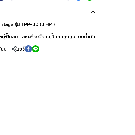
stage รุ่น TPP-30 (3 HP )
ู่:
ปั๊มลม และเครื่องมือลม
,
ปั๊มลมลูกสูบแบบน้ำมัน
ทียบ
แชร์