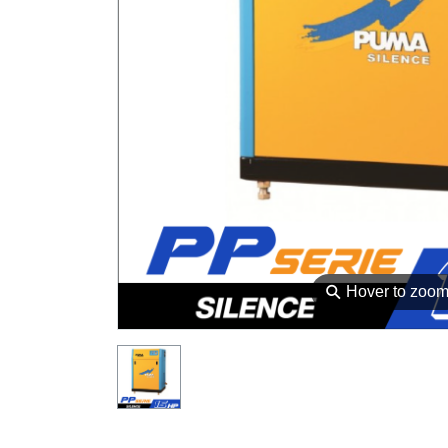
⚲
Hover to zoo