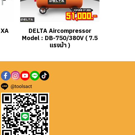
 XA
DELTA Aircompressor
Model : DB-750/380V ( 7.5
แรงม้า )
@toolsact