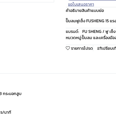
ขอใบเสนอราคา
คำอธิบายสินค้าแบบย่อ
ปั๊มลมฟูเช็ง FUSHENG 15 แรง
แบรนด์:
FU SHENG / ฟู เซ็ง
หมวดหมู่:
ปั๊มลม และเครื่องมื
รายการโปรด
เปรียบเ
,3 กระบอกสูบ
ตร/นาที