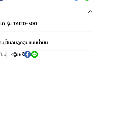
ม้า รุ่น TA120-500
อลม
,
ปั๊มลมลูกสูบแบบน้ำมัน
ทียบ
แชร์