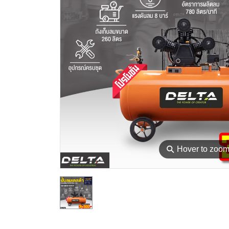
⚲
Hover to zoo