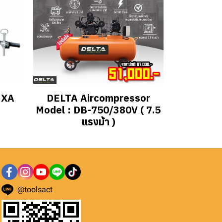
 XA
DELTA Aircompressor
Model : DB-750/380V ( 7.5
แรงม้า )
@toolsact