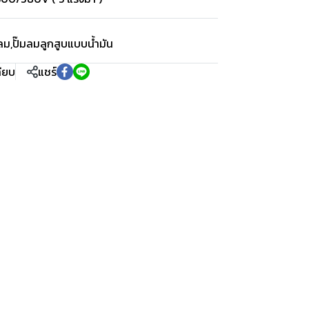
อลม
,
ปั๊มลมลูกสูบแบบน้ำมัน
ทียบ
แชร์